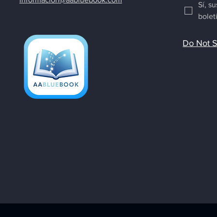
Sí, s
bolet
Do Not S