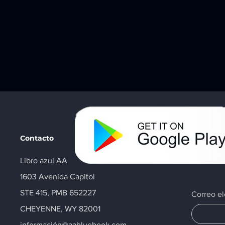
Contacto
Libro azul AA
1603 Avenida Capitol
STE 415, PMB 652227
Correo el
CHEYENNE, WY 82001
información@aabluebook.com