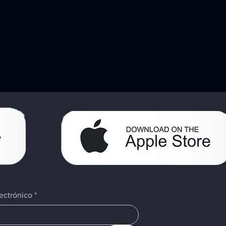
ectrónico
*