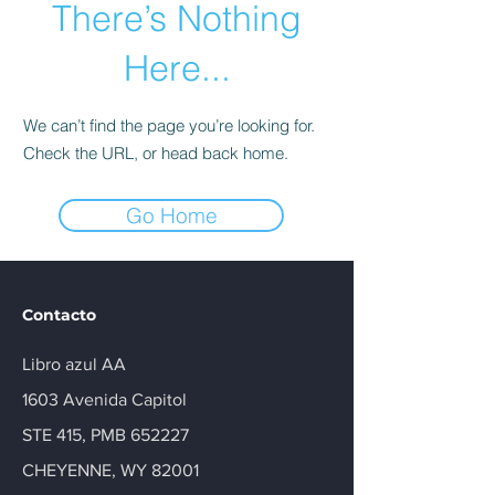
There’s Nothing
Here...
We can’t find the page you’re looking for.
Check the URL, or head back home.
Go Home
Contacto
Libro azul AA
1603 Avenida Capitol
STE 415, PMB 652227
CHEYENNE, WY 82001