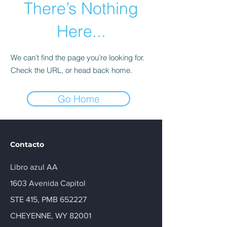
There’s Nothing
Here...
We can’t find the page you’re looking for.
Check the URL, or head back home.
Go Home
Contacto
Libro azul AA
1603 Avenida Capitol
STE 415, PMB 652227
CHEYENNE, WY 82001